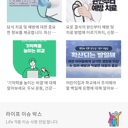
담석 치료 및 예방에 대한 중요
요로 결석의 원인부터 예방 및
한 정보를 제공합니다. 최신 연
치료 방법에 이르기까지, 신장
구 결과와 전문가의 조언을 통해
건강을 지키는 필수 정보를 알차
담석의 원인, 치료 방법, 그리고
게 담았습니다. 신장 건강에 좋
효과적인 예방 전략을 알아봅니
은 식습관, 충분한 수분 섭취의
다. 건강한 생활 습관과 영양 관..
중요성, 자연 치료법 및 의학적
대..
'기억력을 높이는 비결'에 대해
어린이집과 학교에서 주의해야
알아보세요. 두뇌 운동, 건강한
할 백일해 유행에 대해 알아보세
생활습관, 영양소 섭취, 스트레
요. 발작성 기침의 원인, 증상, 예
스 관리, 수면의 중요성 등 일상
방 및 관리 방법을 포함한 상세
에서 쉽게 실천할 수 있는 기억
한 정보를 제공합니다. 아이들을
력 향상 전략을 소개합니다. 당
보호하기 위한 필수 지침을 ..
라이프 이슈 박스
신..
Life 각종 이슈 사항 전달 합니다.