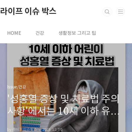
본문 바로가기
라이프 이슈 박스
HOME
건강
생활정보 그리고 팁
Issue/건강
'성홍열 증상 및 치료법 주의
사항'에서는 10세 이하 유아
및 어린이들에게 흔히 나타나
by 라이프이슈박스
2023. 12. 10.