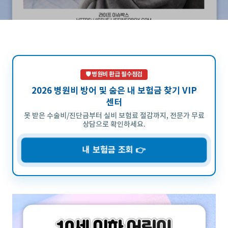
는 성홍열의 주요 증상, 치료
법, 그리고 예방 조치에 대해
상세히 안내합니다. 부모님들
이 알아야 할 필..
🛡️ 병원비 환급 필수점검
2026 병원비 방어 및 숨은 내 보험금 찾기 VIP
센터
못 받은 수술비/진단금부터 실비 보험료 절감까지, 전문가 무료
상담으로 확인하세요.
내 보험금 조회 👉