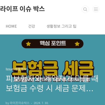
본문 바로가기
라이프 이슈 박스
HOME
건강
생활정보 그리고 팁
Issue/생활정보
피보험자와 계약자가 다를 때
보험금 수령 시 세금 문제가
어떻게 발생하는지에 대한 완
by 라이프이슈박스
2024. 7. 30.