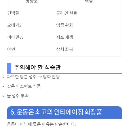
영양소
역할
단백질
콜라겐 원료
오메가3
염증 완화
비타민 A
세포 재생
아연
상처 회복
주의해야 할 식습관
과도한 당분 섭취 → 당화 반응
잦은 인스턴트 식품
물 섭취 부족
6. 운동은 최고의 안티에이징 화장품
운동이 피부에 좋은 이유는 단순합니다.