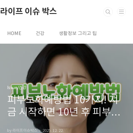
본문 바로가기
라이프 이슈 박스
HOME
건강
생활정보 그리고 팁
Issue/건강
피부노화예방법 10가지! 지
금 시작하면 10년 후 피부가
달라집니다
by 라이프이슈박스
2025. 12. 22.