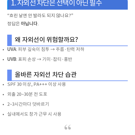
1. 자외선 차단은 선택이 아닌 필수
“흐린 날엔 안 발라도 되지 않나요?”
아닙니다
정답은
.
왜 자외선이 위험할까요?
UVA
: 피부 깊숙이 침투 → 주름·탄력 저하
UVB
: 표피 손상 → 기미·잡티·홍반
올바른 자외선 차단 습관
SPF 30 이상, PA+++ 이상 사용
외출 20~30분 전 도포
2~3시간마다 덧바르기
실내에서도 창가 근무 시 사용