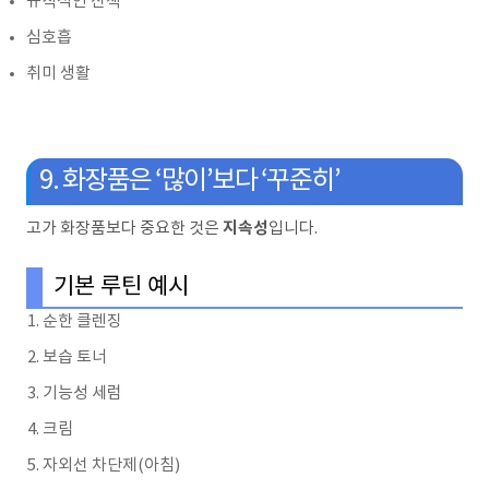
규칙적인 산책
심호흡
취미 생활
9. 화장품은 ‘많이’보다 ‘꾸준히’
지속성
고가 화장품보다 중요한 것은
입니다.
기본 루틴 예시
순한 클렌징
보습 토너
기능성 세럼
크림
자외선 차단제(아침)