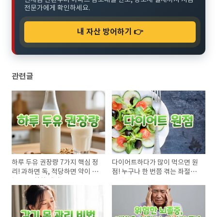
전문가에게 확인하세요.
내 자산 방어하기 👉
관련글
하루 두유 권장량 7가지 핵심 정
다이어트하다가 많이 먹으면 원
리! 과하면 독, 적당하면 약이 되
점! 누구나 한 번쯤 겪는 좌절의
는 두유 섭취 가이드
순간